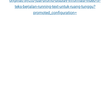
original/lxyzt0-jual-promo-display-informasi-video-tv-
teks-berjalan-running-text-untuk-ruang-tunggu?
promoted_configuration=