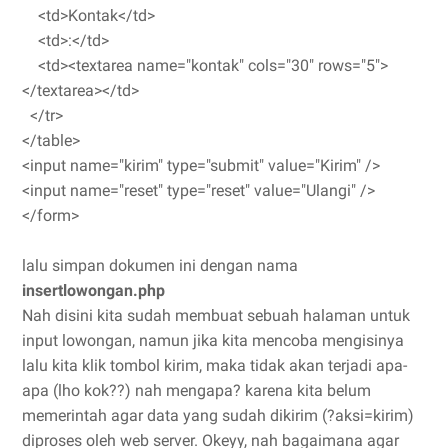
<td>Kontak</td>
<td>:</td>
<td><textarea name="kontak" cols="30" rows="5">
</textarea></td>
</tr>
</table>
<input name="kirim" type="submit" value="Kirim" />
<input name="reset" type="reset" value="Ulangi" />
</form>
lalu simpan dokumen ini dengan nama
insertlowongan.php
Nah disini kita sudah membuat sebuah halaman untuk
input lowongan, namun jika kita mencoba mengisinya
lalu kita klik tombol kirim, maka tidak akan terjadi apa-
apa (lho kok??) nah mengapa? karena kita belum
memerintah agar data yang sudah dikirim (?aksi=kirim)
diproses oleh web server. Okeyy, nah bagaimana agar