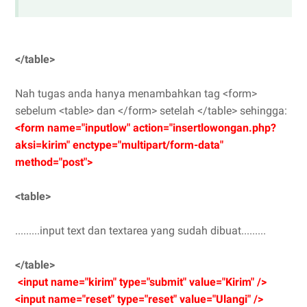
</table>
Nah tugas anda hanya menambahkan tag <form>
sebelum <table> dan </form> setelah </table> sehingga:
<form name="inputlow" action="insertlowongan.php?
aksi=kirim" enctype="multipart/form-data"
method="post">
<table>
.........input text dan textarea yang sudah dibuat.........
</table>
<input name="kirim" type="submit" value="Kirim" />
<input name="reset" type="reset" value="Ulangi" />