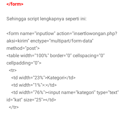
</form>
Sehingga script lengkapnya seperti ini:
<form name="inputlow" action="insertlowongan.php?
aksi=kirim" enctype="multipart/form-data"
method="post">
<table width="100%" border="0" cellspacing="0"
cellpadding="0">
<tr>
<td width="23%">Kategori</td>
<td width="1%">:</td>
<td width="76%"><input name="kategori" type="text"
id="kat" size="25"></td>
</tr>