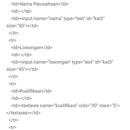
<td>Nama Perusahaan</td>
<td>:</td>
<td><input name="nama" type="text" id="kat2"
size="50"></td>
</tr>
<tr>
<td>Lowongan</td>
<td>:</td>
<td><input name="lowongan" type="text" id="kat3"
size="45"></td>
</tr>
<tr>
<td>Kualifikasi</td>
<td>:</td>
<td><textarea name="kualifikasi" cols="30" rows="5">
</textarea></td>
</tr>
<tr>