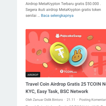
Airdrop MetaKrypton Terbaru gratis $50.000 .
Segera ikuti airdrop MetaKrypton gratis token
senilai …
Baca selengkapnya
Airdrop
MetaKrypton
Terbaru
gratis
$50.000
AIRDROP
Travel Coin Airdrop Gratis 25 TCOIN N
KYC, Easy Task, BSC Network
Oleh Zanuar Didik Bintoro
21.11
Posting Komentar