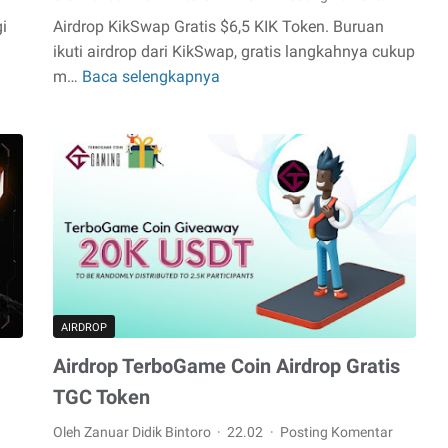
i
Airdrop KikSwap Gratis $6,5 KIK Token. Buruan
ikuti airdrop dari KikSwap, gratis langkahnya cukup
m…
Baca selengkapnya
Airdrop
KikSwap
Gratis
$6,5
KIK
Token
AIRDROP
Airdrop TerboGame Coin Airdrop Gratis
TGC Token
Oleh Zanuar Didik Bintoro
22.02
Posting Komentar