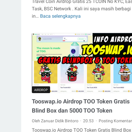
Travel Coin Airdrop Gratis 25 TCOIN No KYC, Ea
Task, BSC Network . Kali ini saya masih berbagi
in…
Baca selengkapnya
Travel
Coin
Airdrop
Gratis
25
TCOIN
No
KYC,
Easy
Task,
BSC
AIRDROP
Network
Tooswap.io Airdrop TOO Token Gratis
Blind Box dan 5000 TOO Token
Oleh Zanuar Didik Bintoro
20.53
Posting Komentar
Tooswap.io Airdrop TOO Token Gratis Blind Box