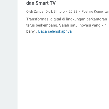
dan Smart TV
Oleh Zanuar Didik Bintoro
20.28
Posting Komentar
Transformasi digital di lingkungan perkantoran
terus berkembang. Salah satu inovasi yang kini
bany…
Baca selengkapnya
Aplikasi
Display
Informasi
Kantor
Hadir
dengan
Dukungan
STB
Android,
Laptop,
dan
Smart
TV