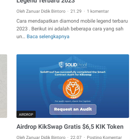
Legend Terbaru 2023
Oleh Zanuar Didik Bintoro
21.29
1 komentar
Cara mendapatkan diamond mobile legend terbaru
2023 . Berikut ini adalah beberapa cara yang sah
un…
Baca selengkapnya
Cara
Mendapatkan
Diamond
Mobile
Legend
Terbaru
2023
AIRDROP
Airdrop KikSwap Gratis $6,5 KIK Token
Oleh Zanuar Didik Bintoro
22.07
Posting Komentar