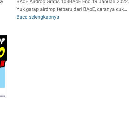
sy
BAoE Airdrop Gratis 10$BAoE End 19 Januari 2022.
Yuk garap airdrop terbaru dari BAoE, caranya cuk…
Baca selengkapnya
BAoE
Airdrop
Gratis
10$BAoE
End
19
Januari
2022