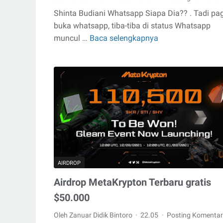
Shinta Budiani Whatsapp Siapa Dia?? . Tadi pag
buka whatsapp, tiba-tiba di status Whatsapp
muncul …
Baca selengkapnya
Shinta
Budiani
Whatsapp
Siapa
Dia??
AIRDROP
Airdrop MetaKrypton Terbaru gratis
$50.000
Oleh Zanuar Didik Bintoro
22.05
Posting Komentar