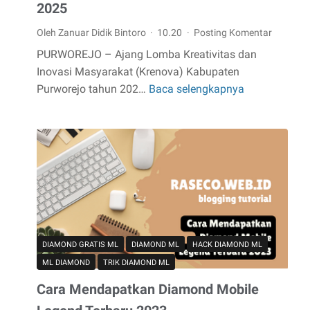
2025
Oleh Zanuar Didik Bintoro
10.20
Posting Komentar
PURWOREJO – Ajang Lomba Kreativitas dan
Inovasi Masyarakat (Krenova) Kabupaten
Purworejo tahun 202…
Baca selengkapnya
Inovasi
"Infodis"
Antarkan
Zanuar
Didik
Bintoro
Raih
Juara
3
Krenova
DIAMOND GRATIS ML
DIAMOND ML
HACK DIAMOND ML
Purworejo
ML DIAMOND
TRIK DIAMOND ML
2025
Cara Mendapatkan Diamond Mobile