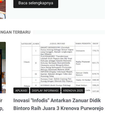
Aplikasi
Baca selengkapnya
Display
Informasi
Sekolah
STB/Smart
INGAN TERBARU
TV
20
Template
APLIKASI
DISPLAY INFORMASI
KRENOVA 2025
ir
Inovasi "Infodis" Antarkan Zanuar Didik
p,
Bintoro Raih Juara 3 Krenova Purworejo