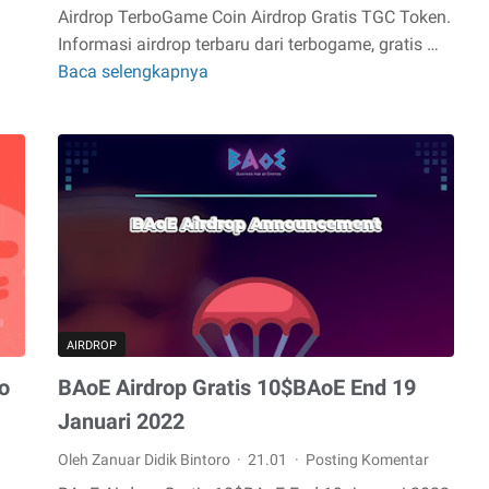
Airdrop TerboGame Coin Airdrop Gratis TGC Token.
Informasi airdrop terbaru dari terbogame, gratis …
Baca selengkapnya
Airdrop
TerboGame
Coin
Airdrop
Gratis
TGC
Token
AIRDROP
o
BAoE Airdrop Gratis 10$BAoE End 19
Januari 2022
Oleh Zanuar Didik Bintoro
21.01
Posting Komentar