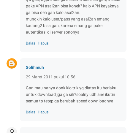
pake APN asal2an bisa konek? kalo APN kayaknya
ga bisa deh gan kalo asal2an..
mungkin kalo user/pass yang asal2an emang
kadang2 bisa gan, karena emang ga pake
autentikasi di server sononya
Balas
Hapus
Solihmuh
29 Maret 2011 pukul 10.56
Gan mau nanya donk klo trik yg diatas itu berlaku
untuk download jga ga sih?soalny udh ane ikutin
semua tp tetep ga berubah speed downloadnya.
Balas
Hapus