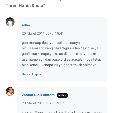
Three Habis Kuota"
adhe
20 Maret 2011 pukul 18.41
gan mantap tipsnya..tapi mau nanya
nih...sekarang yang pake 3gprs udah gak bisa ya
gan? trus kenapa ya kalau di modem saya pake
username,apn dan pasword asla-asalan juga tetep
bisa konek...kenapa itu ya gan?trmksh sblmnya
Balas
Hapus
Zanuar Didik Bintoro
20 Maret 2011 pukul 19.57
iya gan, 3gprs uda ga bisa..lha kok bisa gan, masak