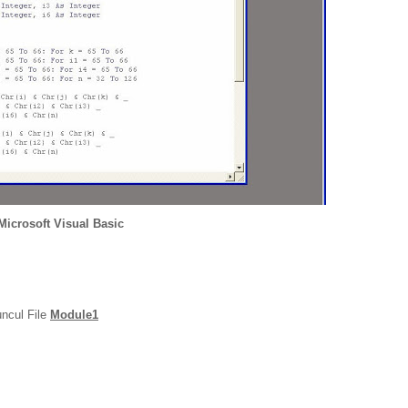
icrosoft Visual Basic
ncul File
Module1