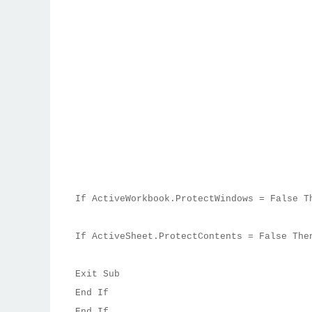
If ActiveWorkbook.ProtectWindows = False T
If ActiveSheet.ProtectContents = False The
Exit Sub
End If
End If