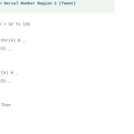
n Serial Number Bagian 2 (Tamat)
n = 32 To 126
 Chr(k) & _
i3) _
r(k) & _
i3) _
 Then