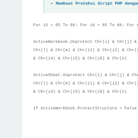
Membuat Proteksi Script PHP denga
For i5 = 65 To 66: For i6 = 65 To 66: For 
ActiveWorkbook.Unprotect Chr(i) & Chr(j) &
Chr(l) & Chr(m) & Chr(i1) & Chr(i2) & Chr(
& Chr(i4) & Chr(i5) & Chr(i6) & Chr(n)
ActiveSheet.Unprotect Chr(i) & Chr(j) & Ch
Chr(l) & Chr(m) & Chr(i1) & Chr(i2) & Chr(
& Chr(i4) & Chr(i5) & Chr(i6) & Chr(n)
If ActiveWorkbook.ProtectStructure = False