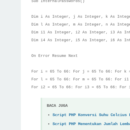
Sub InternalPasswords()
Dim i As Integer, j As Integer, k As Integ
Dim l As Integer, m As Integer, n As Integ
Dim i1 As Integer, i2 As Integer, i3 As In
Dim i4 As Integer, i5 As Integer, i6 As In
On Error Resume Next
For i = 65 To 66: For j = 65 To 66: For k 
For l = 65 To 66: For m = 65 To 66: For i1
For i2 = 65 To 66: For i3 = 65 To 66: For 
BACA JUGA
Script PHP Konversi Suhu Celcius 
Script PHP Menentukan Jumlah Lemb