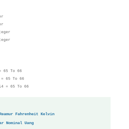
er
er
teger
teger
= 65 To 66
 = 65 To 66
i4 = 65 To 66
Reamur Fahrenheit Kelvin
ar Nominal Uang