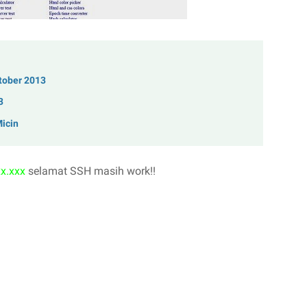
tober 2013
3
Micin
xx.xxx
selamat SSH masih work!!