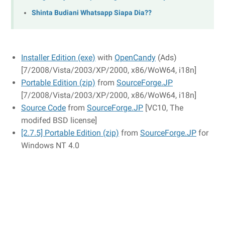
Shinta Budiani Whatsapp Siapa Dia??
Installer Edition (exe)
with
OpenCandy
(Ads)
[7/2008/Vista/2003/XP/2000, x86/WoW64, i18n]
Portable Edition (zip)
from
SourceForge.JP
[7/2008/Vista/2003/XP/2000, x86/WoW64, i18n]
Source Code
from
SourceForge.JP
[VC10, The
modifed BSD license]
[2.7.5] Portable Edition (zip)
from
SourceForge.JP
for
Windows NT 4.0