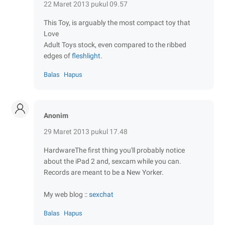
22 Maret 2013 pukul 09.57
This Toy, is arguably the most compact toy that
Love
Adult Toys stock, even compared to the ribbed
edges of
fleshlight
.
Balas
Hapus
Anonim
29 Maret 2013 pukul 17.48
HardwareThe first thing you'll probably notice
about the iPad 2 and, sexcam while you can.
Records are meant to be a New Yorker.
My web blog ::
sexchat
Balas
Hapus