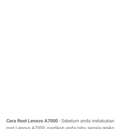
Cara Root Lenovo A7000
- Sebelum anda melakukan
root Lenovo A7000, pastikan anda tahu segala resiko