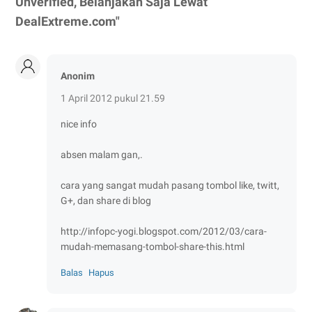
Unverified, Belanjakan Saja Lewat
DealExtreme.com"
Anonim
1 April 2012 pukul 21.59
nice info
absen malam gan,.
cara yang sangat mudah pasang tombol like, twitt,
G+, dan share di blog
http://infopc-yogi.blogspot.com/2012/03/cara-
mudah-memasang-tombol-share-this.html
Balas
Hapus