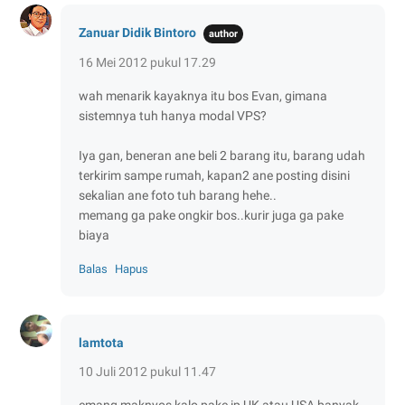
Zanuar Didik Bintoro
16 Mei 2012 pukul 17.29
wah menarik kayaknya itu bos Evan, gimana
sistemnya tuh hanya modal VPS?
Iya gan, beneran ane beli 2 barang itu, barang udah
terkirim sampe rumah, kapan2 ane posting disini
sekalian ane foto tuh barang hehe..
memang ga pake ongkir bos..kurir juga ga pake
biaya
Balas
Hapus
lamtota
10 Juli 2012 pukul 11.47
emang maknyos kalo pake ip UK atau USA banyak