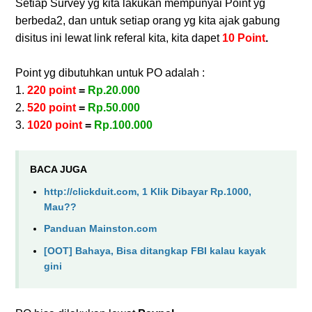
Setiap Survey yg kita lakukan mempunyai Point yg
berbeda2, dan untuk setiap orang yg kita ajak gabung
disitus ini lewat link referal kita, kita dapet
10 Point
.
Point yg dibutuhkan untuk PO adalah :
1.
220 point
=
Rp.20.000
2.
520 point
=
Rp.50.000
3.
1020 point
=
Rp.100.000
BACA JUGA
http://clickduit.com, 1 Klik Dibayar Rp.1000,
Mau??
Panduan Mainston.com
[OOT] Bahaya, Bisa ditangkap FBI kalau kayak
gini