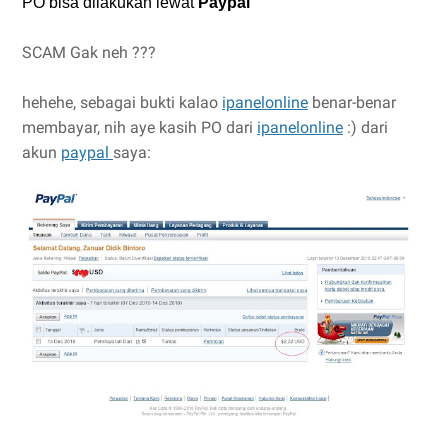
PO bisa dilakukan lewat
Paypal
SCAM Gak neh ???
hehehe, sebagai bukti kalao
ipanelonline
benar-benar
membayar, nih aye kasih PO dari
ipanelonline
:) dari
akun
paypal
saya: