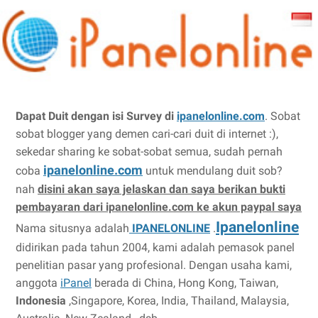
Dapat Duit dengan isi Survey di
ipanelonline.com
. Sobat
sobat blogger yang demen cari-cari duit di internet :),
sekedar sharing ke sobat-sobat semua, sudah pernah
ipanelonline.com
coba
untuk mendulang duit sob?
nah
disini akan saya jelaskan dan saya berikan bukti
pembayaran dari ipanelonline.com ke akun paypal saya
Ipanelonline
Nama situsnya adalah
IPANELONLINE
.
didirikan pada tahun 2004, kami adalah pemasok panel
penelitian pasar yang profesional. Dengan usaha kami,
anggota
iPanel
berada di China, Hong Kong, Taiwan,
Indonesia
,Singapore, Korea, India, Thailand, Malaysia,